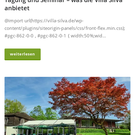
anbietet
@import url(https://villa-silva.de/wp-
content/plugins/siteorigin-panels/css/front-flex.min.css);
#pgc-862-0-0 , #pgc-862-0-1 { width:50%;wid...
weiterlesen